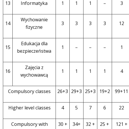
13
Informatyka
1
1
1
–
3
Wychowanie
14
3
3
3
3
12
fizyczne
Edukacja dla
15
1
–
–
–
1
bezpieczeństwa
Zajęcia z
16
1
1
1
1
4
wychowawcą
Compulsory classes
26+3
29+3
25+3
19+2
99+11
Higher level classes
4
5
7
6
22
Compulsory with
30 +
34+
32 +
25 +
121 +