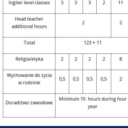
higher level classes
3
3
3
2
11
Head teacher
2
2
additional hours
Total
123 + 11
Religia/etyka
2
2
2
2
8
Wychowanie do życia
0,5
0,5
0,5
0,5
2
w rodzinie
Minimum 10 hours during four
Doradztwo zawodowe
year