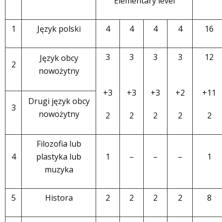
Elementary level
1
Język polski
4
4
4
4
16
3
3
3
3
12
Język obcy
2
nowożytny
+3
+3
+3
+2
+11
Drugi język obcy
3
nowożytny
2
2
2
2
2
Filozofia lub
4
plastyka lub
1
–
–
–
1
muzyka
5
Histora
2
2
2
2
8