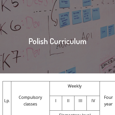
Polish Curriculum
Weekly
Compulsory
Four
Lp.
I
II
III
IV
classes
year