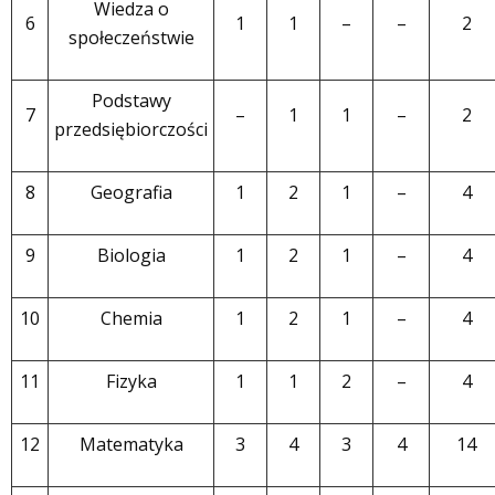
Wiedza o
6
1
1
–
–
2
społeczeństwie
Podstawy
7
–
1
1
–
2
przedsiębiorczości
8
Geografia
1
2
1
–
4
9
Biologia
1
2
1
–
4
10
Chemia
1
2
1
–
4
11
Fizyka
1
1
2
–
4
12
Matematyka
3
4
3
4
14