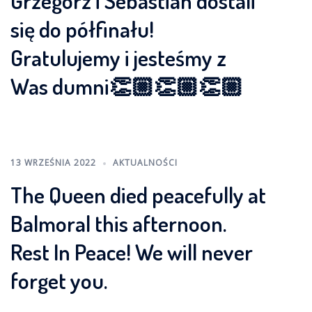
Grzegorz i Sebastian dostali
się do półfinału!
Gratulujemy i jesteśmy z
Was dumni👏🏼👏🏼👏🏼
13 WRZEŚNIA 2022
AKTUALNOŚCI
The Queen died peacefully at
Balmoral this afternoon.
Rest In Peace! We will never
forget you.