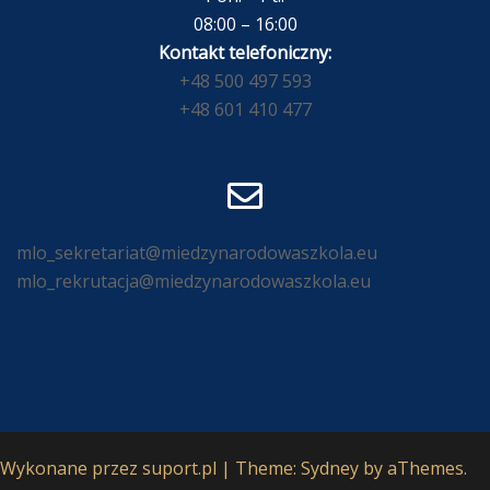
08:00 – 16:00
Kontakt telefoniczny:
+48 500 497 593
+48 601 410 477
mlo_sekretariat@miedzynarodowaszkola.eu
mlo_rekrutacja@miedzynarodowaszkola.eu
Wykonane przez
suport.pl
|
Theme:
Sydney
by aThemes.