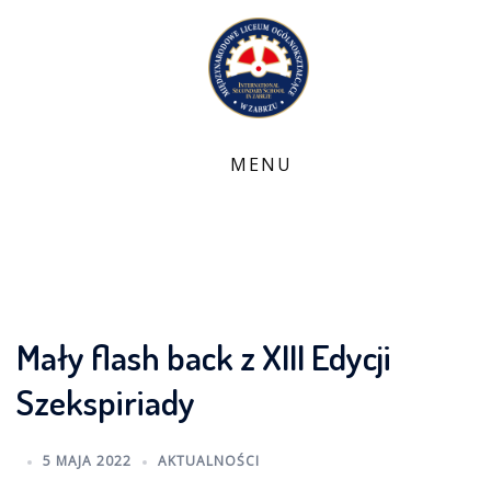
Skip
to
content
Mały flash back z XIII Edycji
Szekspiriady
5 MAJA 2022
AKTUALNOŚCI