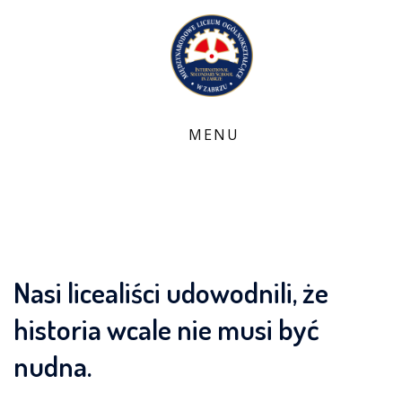
Skip
to
content
Nasi licealiści udowodnili, że
historia wcale nie musi być
nudna.