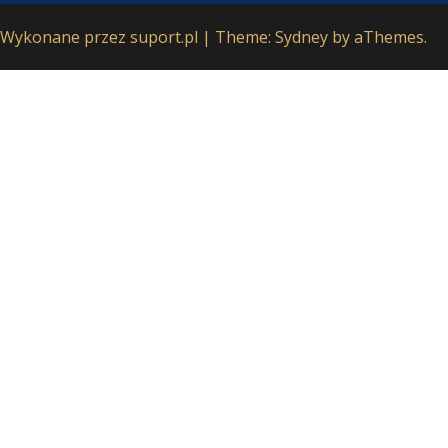
Wykonane przez
suport.pl
|
Theme:
Sydney
by aThemes.