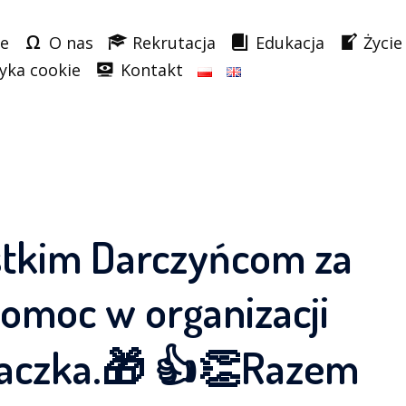
e
O nas
Rekrutacja
Edukacja
Życie
tyka cookie
Kontakt
tkim Darczyńcom za
omoc w organizacji
 Paczka.🎁 👍👏Razem